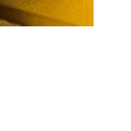
Gérer les déceptions
de la rentrée : quand
septembre ne
ressemble pas à nos
attentes
"La rentrée ne ressemble pas à vos attentes ?
Enfant déçu de sa nouvelle classe, charge
mentale qui explose, fatigue qui s'installe... Ces
déceptions sont normales ! Découvrez des
techniques douces à faire à la maison : exercices
de Brain Gym pour les enfants, respiration 4-7-8