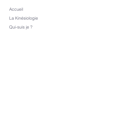
Accueil
La Kinésiologie
Qui-suis je ?
Ma pratique
Mes autres
approches
Blog
Les Petits Murmures
Contact
CONTACT
fct.kinesiologue@gmail.com
06 68 74 40 29
95 Chemin Lafon