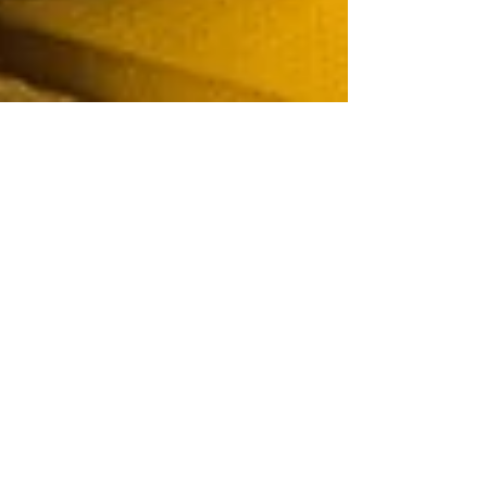
Gérer les déceptions
de la rentrée : quand
septembre ne
ressemble pas à nos
attentes
"La rentrée ne ressemble pas à vos attentes ?
Enfant déçu de sa nouvelle classe, charge
mentale qui explose, fatigue qui s'installe... Ces
déceptions sont normales ! Découvrez des
techniques douces à faire à la maison : exercices